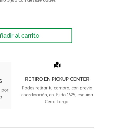
año 1980 con detalle outlet
ñadir al carrito

RETIRO EN PICKUP CENTER
S
Podes retirar tu compra, con previa
s por
coordinación, en Ejido 1625, esquina
ia
Cerro Largo.
.