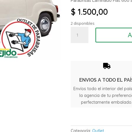
Parabrisas Laminado Fiat 600 
$
1.500,00
2 disponibles
Parabrisas
A
Laminado
Fiat
600
año
1980

cantidad
ENVIOS A TODO EL PAÍ
Envíos todo el interior del paí
la agencia de tu preferenc
perfectamente embalado
Categoría:
Outlet