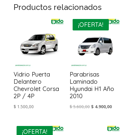
Productos relacionados
¡OFERTA!
Vidrio Puerta
Parabrisas
Delantero
Laminado
Chevrolet Corsa
Hyundai H1 Año
2P / 4P
2010
El
El
$
1.500,00
$
5.600,00
$
4.900,00
precio
precio
original
actual
era:
es:
¡OFERTA!