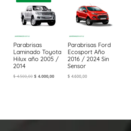
$ 5.600,00.
$ 4.900,00.
Parabrisas
Parabrisas Ford
Laminado Toyota
Ecosport Año
Hilux año 2005 /
2016 / 2024 Sin
2014
Sensor
El
El
$
4.500,00
$
4.000,00
$
4.600,00
precio
precio
original
actual
era:
es:
$ 4.500,00.
$ 4.000,00.