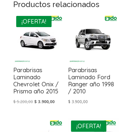
Productos relacionados
¡OFERTA!
Parabrisas
Parabrisas
Laminado
Laminado Ford
Chevrolet Onix /
Ranger año 1998
Prisma año 2015
/ 2010
El
El
$
5.200,00
$
3.900,00
$
3.900,00
precio
precio
original
actual
era:
es:
¡OFERTA!
$ 5.200,00.
$ 3.900,00.