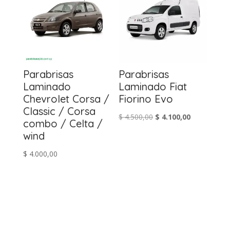
Parabrisas
Parabrisas
Laminado
Laminado Fiat
Chevrolet Corsa /
Fiorino Evo
Classic / Corsa
El
El
$
4.500,00
$
4.100,00
combo / Celta /
precio
precio
wind
original
actual
$
4.000,00
era:
es:
$ 4.500,00.
$ 4.100,00.