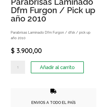
Parabrisas Laminado
Dfm Furgon / Pick up
año 2010
Parabrisas Laminado Dfm Furgon / dfsk / pick up
año 2010
$
3.900,00
Parabrisas
Añadir al carrito
Laminado
Dfm
Furgon
/
Pick

up
año
ENVIOS A TODO EL PAÍS