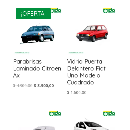
¡OFERTA!
Parabrisas
Vidrio Puerta
Laminado Citroen
Delantero Fiat
Ax
Uno Modelo
Cuadrado
El
El
$
4.300,00
$
3.900,00
$
1.600,00
precio
precio
original
actual
era:
es:
$ 4.300,00.
$ 3.900,00.