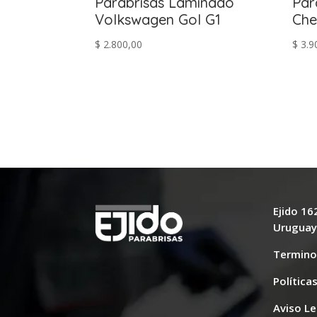
Parabrisas Laminado
Par
Volkswagen Gol G1
Che
$
2.800,00
$
3.9
Ejido 1
Urugua
Termino
Política
Aviso Le