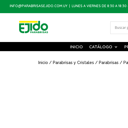
INFO@PARABRISASEJIDO.COM.UY
| LUNES A VIERNES DE 8:30 A 18:30 
INICIO
CATÁLOGO
P
Inicio
/
Parabrisas y Cristales
/
Parabrisas
/ Pa