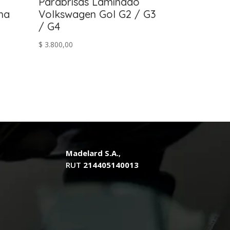
Parabrisas Laminado
ma
Volkswagen Gol G2 / G3
/ G4
$
3.800,00
.
Madelard S.A.
,
RUT
214405140013