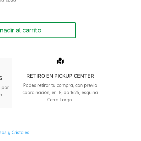
ño 2020
ñadir al carrito

RETIRO EN PICKUP CENTER
S
Podes retirar tu compra, con previa
s por
coordinación, en Ejido 1625, esquina
ia
Cerro Largo.
.
sas y Cristales