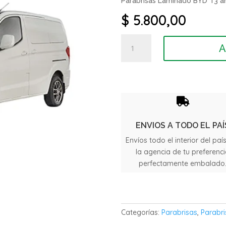
Parabrisas Laminado BYD T3 a
$
5.800,00
Parabrisas
A
Laminado
BYD
T3
año
2020

cantidad
ENVIOS A TODO EL PAÍ
Envíos todo el interior del paí
la agencia de tu preferenc
perfectamente embalado
Categorías:
Parabrisas
,
Parabri