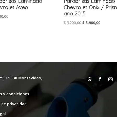
abrisas Laminado
Parabrisas Laminado
vrolet Aveo
Chevrolet Onix / Pris
año 2015
00,00
El
El
$
5.200,00
$
3.900,00
precio
precio
original
actual
era:
es:
$ 5.200,00.
$ 3.900,00
625, 11300 Montevideo,
y
s y condiciones
s de privacidad
gal