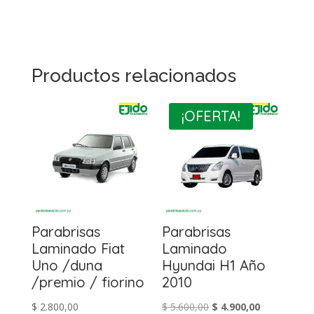
Productos relacionados
¡OFERTA!
Parabrisas
Parabrisas
Laminado Fiat
Laminado
Uno /duna
Hyundai H1 Año
/premio / fiorino
2010
El
El
$
2.800,00
$
5.600,00
$
4.900,00