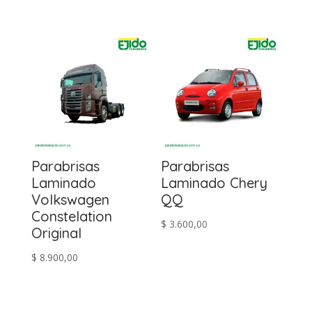
precio
precio
original
actual
era:
es:
$ 5.600,00.
$ 4.900,00.
Parabrisas
Parabrisas
Laminado
Laminado Chery
Volkswagen
QQ
Constelation
$
3.600,00
Original
$
8.900,00