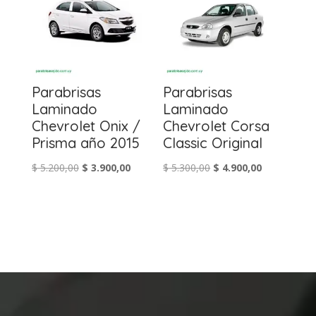
Parabrisas
Parabrisas
Laminado
Laminado
Chevrolet Onix /
Chevrolet Corsa
Prisma año 2015
Classic Original
El
El
El
El
$
5.200,00
$
3.900,00
$
5.300,00
$
4.900,00
precio
precio
precio
precio
original
actual
original
actual
era:
es:
era:
es:
$ 5.200,00.
$ 3.900,00.
$ 5.300,00.
$ 4.900,00.