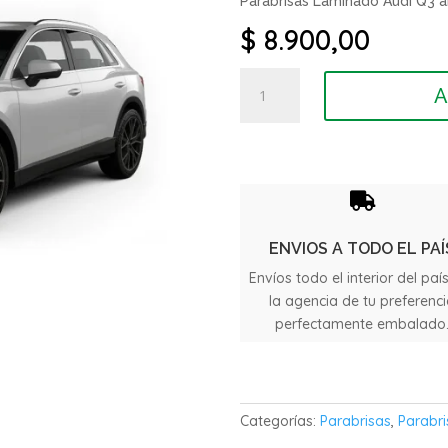
Parabrisas Laminado Audi Q3 a
$
8.900,00
Parabrisas
A
Laminado
Audi
Q3
año
2020

cantidad
ENVIOS A TODO EL PAÍ
Envíos todo el interior del paí
la agencia de tu preferenc
perfectamente embalado
Categorías:
Parabrisas
,
Parabri