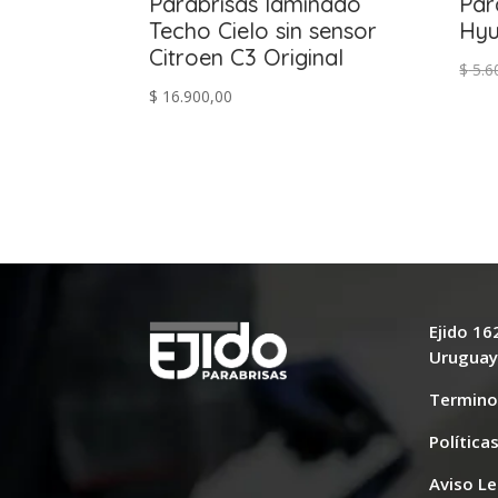
Parabrisas laminado
Par
Techo Cielo sin sensor
Hyu
Citroen C3 Original
$
5.6
$
16.900,00
Ejido 1
Urugua
Termino
Política
Aviso Le