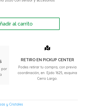
ño 2020 con sensor y accesorios
ñadir al carrito

RETIRO EN PICKUP CENTER
S
Podes retirar tu compra, con previa
s por
coordinación, en Ejido 1625, esquina
ia
Cerro Largo.
.
sas y Cristales