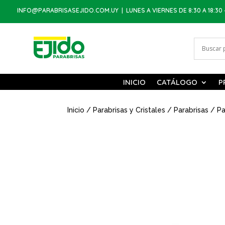
INFO@PARABRISASEJIDO.COM.UY
| LUNES A VIERNES DE 8:30 A 18:30 
INICIO
CATÁLOGO
P
Inicio
/
Parabrisas y Cristales
/
Parabrisas
/ Pa