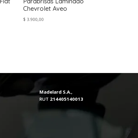
Fiat
Parabrisas Laminado
Chevrolet Aveo
$
3.900,00
Madelard S.A.
,
RUT
214405140013