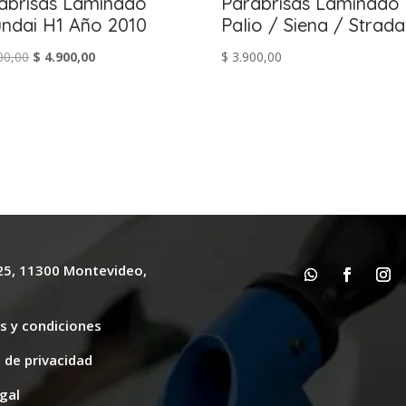
abrisas Laminado
Parabrisas Laminado 
ndai H1 Año 2010
Palio / Siena / Strada
El
El
00,00
$
4.900,00
$
3.900,00
precio
precio
original
actual
era:
es:
$ 5.600,00.
$ 4.900,00.
625, 11300 Montevideo,
y
s y condiciones
s de privacidad
gal