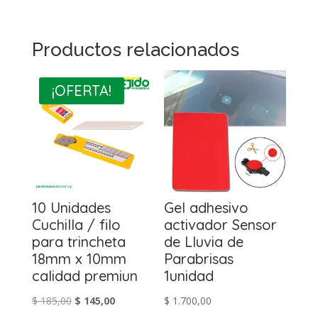
Productos relacionados
¡OFERTA!
10 Unidades
Gel adhesivo
Cuchilla / filo
activador Sensor
para trincheta
de Lluvia de
18mm x 10mm
Parabrisas
calidad premiun
1unidad
El
El
$
185,00
$
145,00
$
1.700,00