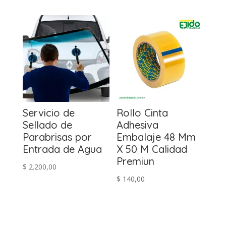
precio
precio
original
actual
era:
es:
$ 185,00.
$ 145,00.
Servicio de
Rollo Cinta
Sellado de
Adhesiva
Parabrisas por
Embalaje 48 Mm
Entrada de Agua
X 50 M Calidad
Premiun
$
2.200,00
$
140,00