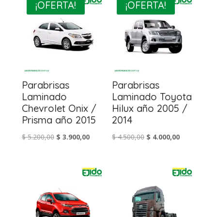
¡OFERTA!
¡OFERTA!
Parabrisas
Parabrisas
Laminado
Laminado Toyota
Chevrolet Onix /
Hilux año 2005 /
Prisma año 2015
2014
El
El
El
El
$
5.200,00
$
3.900,00
$
4.500,00
$
4.000,00
precio
precio
precio
precio
original
actual
original
actual
era:
es:
era:
es:
$ 5.200,00.
$ 3.900,00.
$ 4.500,00.
$ 4.000,00.