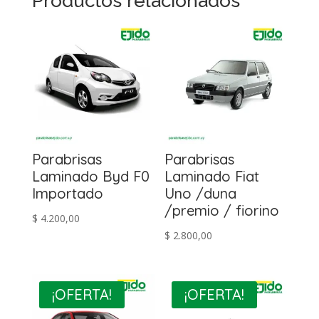
Productos relacionados
Parabrisas
Parabrisas
Laminado Byd F0
Laminado Fiat
Importado
Uno /duna
/premio / fiorino
$
4.200,00
$
2.800,00
¡OFERTA!
¡OFERTA!