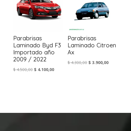
Parabrisas
Parabrisas
Laminado Byd F3
Laminado Citroen
Importado año
Ax
2009 / 2022
El
El
$
4.300,00
$
3.900,00
El
El
$
4.500,00
$
4.100,00
precio
precio
precio
precio
original
actual
original
actual
era:
es:
era:
es:
$ 4.300,00.
$ 3.900,00.
$ 4.500,00.
$ 4.100,00.