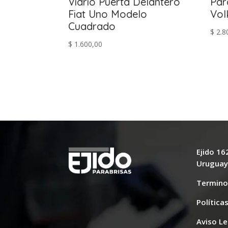
Vidrio Puerta Delantero
Par
Fiat Uno Modelo
Vol
Cuadrado
$
2.8
$
1.600,00
Ejido 1
Urugua
Termino
Política
Aviso Le