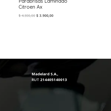
Parabrisas Laminado
Citroen Ax
El
El
$
4.300,00
$
3.900,00
precio
precio
original
actual
era:
es:
.
$ 4.300,00.
$ 3.900,00.
Madelard S.A.
,
RUT
214405140013