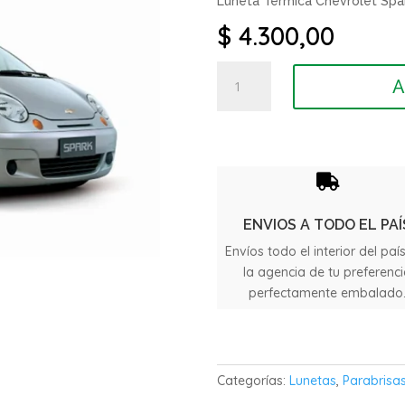
Luneta Termica Chevrolet Spa
$
4.300,00
Luneta
A
Termica
Chevrolet
Spark
GT
año

2012
cantidad
ENVIOS A TODO EL PAÍ
Envíos todo el interior del paí
la agencia de tu preferenc
perfectamente embalado
Categorías:
Lunetas
,
Parabrisas