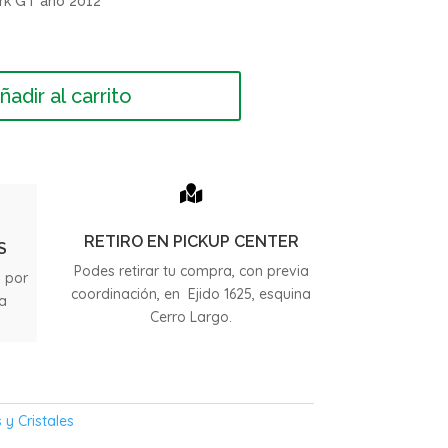
rk GT año 2012
ñadir al carrito

RETIRO EN PICKUP CENTER
S
Podes retirar tu compra, con previa
s por
coordinación, en Ejido 1625, esquina
ia
Cerro Largo.
.
 y Cristales