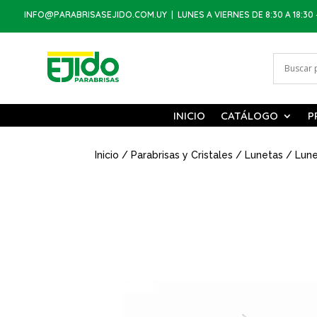
INFO@PARABRISASEJIDO.COM.UY
| LUNES A VIERNES DE 8:30 A 18:30 
INICIO
CATÁLOGO
P
Inicio
/
Parabrisas y Cristales
/
Lunetas
/ Lune