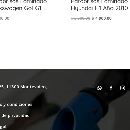
abrisas Laminado
Parabrisas Laminado
kswagen Gol G1
Hyundai H1 Año 2010
El
El
00,00
$
5.600,00
$
4.900,00
precio
precio
original
actual
era:
es:
$ 5.600,00.
$ 4.900,00
625, 11300 Montevideo,
y
s y condiciones
s de privacidad
gal