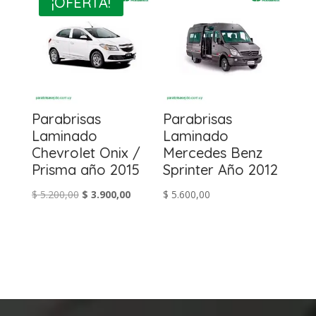
¡OFERTA!
$ 5.300,00.
$ 4.900,00.
Parabrisas
Parabrisas
Laminado
Laminado
Chevrolet Onix /
Mercedes Benz
Prisma año 2015
Sprinter Año 2012
El
El
$
5.200,00
$
3.900,00
$
5.600,00
precio
precio
original
actual
era:
es:
$ 5.200,00.
$ 3.900,00.