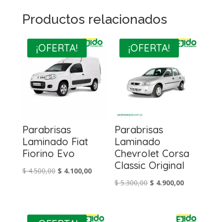
Productos relacionados
¡OFERTA!
¡OFERTA!
Parabrisas
Parabrisas
Laminado Fiat
Laminado
Fiorino Evo
Chevrolet Corsa
Classic Original
El
El
$
4.500,00
$
4.100,00
El
El
$
5.300,00
$
4.900,00
precio
precio
precio
precio
original
actual
original
actual
era:
es:
era:
es:
$ 4.500,00.
$ 4.100,00.