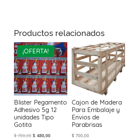
Productos relacionados
¡OFERTA!
Blister Pegamento
Cajon de Madera
Adhesivo 5g 12
Para Embalaje y
unidades Tipo
Envios de
Gotita
Parabrisas
El
El
$
700,00
$
480,00
$
700,00