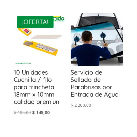
precio
precio
original
actual
era:
es:
¡OFERTA!
$ 700,00.
$ 480,00.
10 Unidades
Servicio de
Cuchilla / filo
Sellado de
para trincheta
Parabrisas por
18mm x 10mm
Entrada de Agua
calidad premiun
$
2.200,00
El
El
$
185,00
$
145,00
precio
precio
original
actual
era:
es: