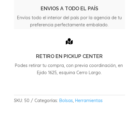
bolsas
50
ENVIOS A TODO EL PAÍS
X
Envíos todo el interior del país por la agencia de tu
62
preferencia perfectamente embalado.
cantidad

RETIRO EN PICKUP CENTER
Podes retirar tu compra, con previa coordinación, en
Ejido 1625, esquina Cerro Largo.
SKU:
50
Categorías:
Bolsas
,
Herramientas