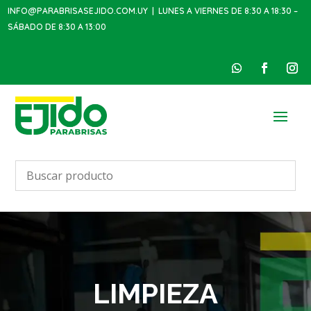
INFO@PARABRISASEJIDO.COM.UY
| LUNES A VIERNES DE 8:30 A 18:30 –
SÁBADO DE 8:30 A 13:00
LIMPIEZA