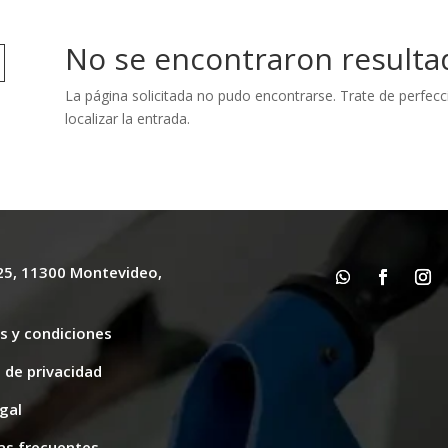
No se encontraron resulta
La página solicitada no pudo encontrarse. Trate de perfecc
localizar la entrada.
625, 11300 Montevideo,
y
s y condiciones
s de privacidad
gal
as frecuentes