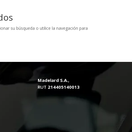
dos
ionar su búsqueda o utilice la navegación para
Madelard S.A.
,
RUT
214405140013