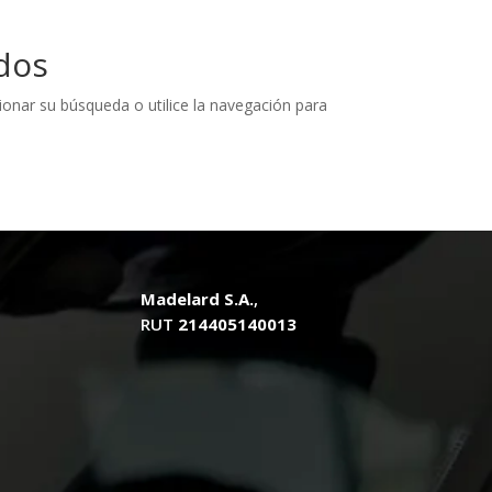
dos
ionar su búsqueda o utilice la navegación para
Madelard S.A.
,
RUT
214405140013