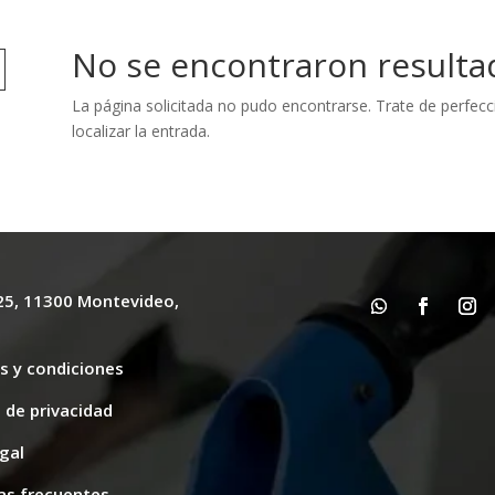
No se encontraron resulta
La página solicitada no pudo encontrarse. Trate de perfecc
localizar la entrada.
625, 11300 Montevideo,
y
s y condiciones
s de privacidad
gal
as frecuentes